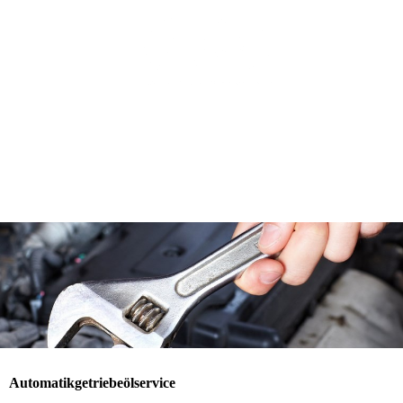
Auto­ma­tik­ge­trie­be­öl­ser­vice